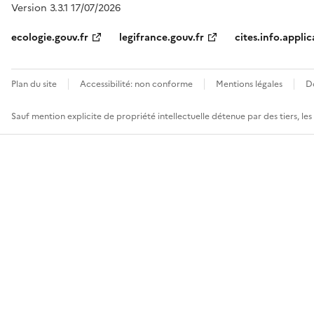
Version 3.3.1 17/07/2026
ecologie.gouv.fr
legifrance.gouv.fr
cites.info.applic
Plan du site
Accessibilité: non conforme
Mentions légales
D
Sauf mention explicite de propriété intellectuelle détenue par des tiers, le