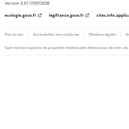
Version 3.3.1 17/07/2026
ecologie.gouv.fr
legifrance.gouv.fr
cites.info.applic
Plan du site
Accessibilité: non conforme
Mentions légales
D
Sauf mention explicite de propriété intellectuelle détenue par des tiers, le