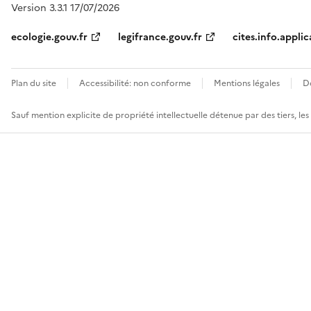
Version 3.3.1 17/07/2026
ecologie.gouv.fr
legifrance.gouv.fr
cites.info.applic
Plan du site
Accessibilité: non conforme
Mentions légales
D
Sauf mention explicite de propriété intellectuelle détenue par des tiers, le