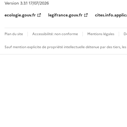
Version 3.3.1 17/07/2026
ecologie.gouv.fr
legifrance.gouv.fr
cites.info.applic
Plan du site
Accessibilité: non conforme
Mentions légales
D
Sauf mention explicite de propriété intellectuelle détenue par des tiers, le