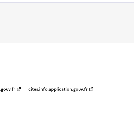
.gouv.fr
cites.info.application.gouv.fr