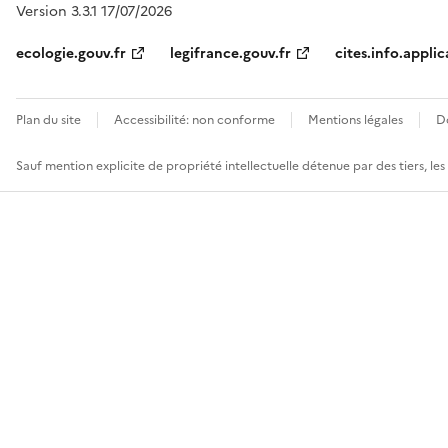
Version 3.3.1 17/07/2026
ecologie.gouv.fr
legifrance.gouv.fr
cites.info.applic
Plan du site
Accessibilité: non conforme
Mentions légales
D
Sauf mention explicite de propriété intellectuelle détenue par des tiers, le