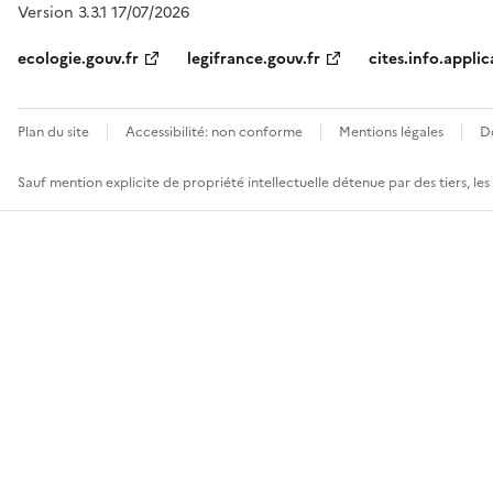
Version 3.3.1 17/07/2026
ecologie.gouv.fr
legifrance.gouv.fr
cites.info.applic
Plan du site
Accessibilité: non conforme
Mentions légales
D
Sauf mention explicite de propriété intellectuelle détenue par des tiers, le