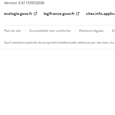
Version 3.3.1 17/07/2026
ecologie.gouv.fr
legifrance.gouv.fr
cites.info.applic
Plan du site
Accessibilité: non conforme
Mentions légales
D
Sauf mention explicite de propriété intellectuelle détenue par des tiers, le