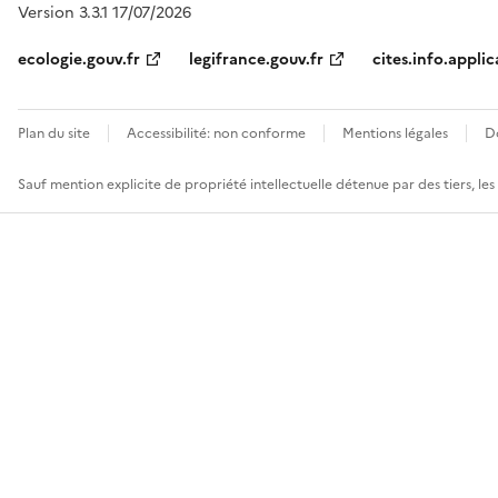
Version 3.3.1 17/07/2026
ecologie.gouv.fr
legifrance.gouv.fr
cites.info.applic
Plan du site
Accessibilité: non conforme
Mentions légales
D
Sauf mention explicite de propriété intellectuelle détenue par des tiers, le