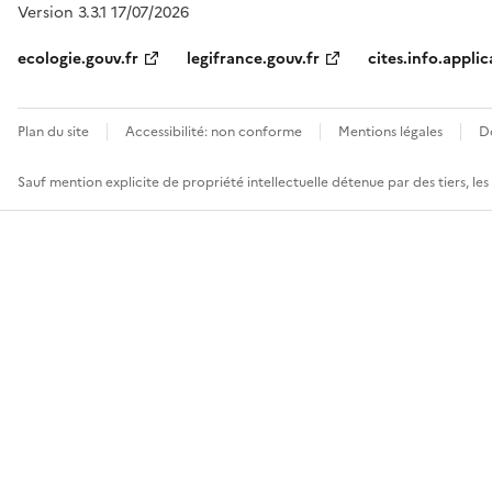
Version 3.3.1 17/07/2026
ecologie.gouv.fr
legifrance.gouv.fr
cites.info.applic
Plan du site
Accessibilité: non conforme
Mentions légales
D
Sauf mention explicite de propriété intellectuelle détenue par des tiers, le