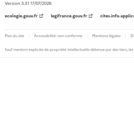
Version 3.3.1 17/07/2026
ecologie.gouv.fr
legifrance.gouv.fr
cites.info.applic
Plan du site
Accessibilité: non conforme
Mentions légales
D
Sauf mention explicite de propriété intellectuelle détenue par des tiers, le