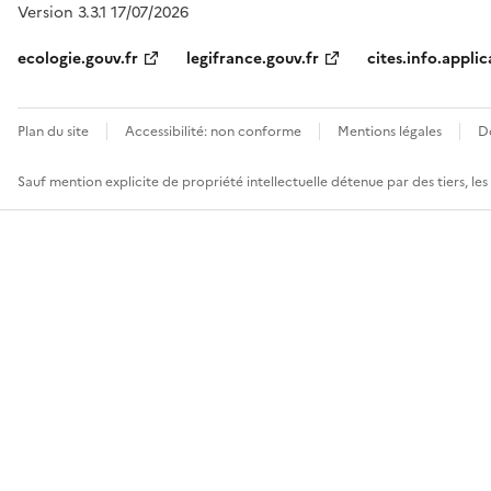
Version 3.3.1 17/07/2026
ecologie.gouv.fr
legifrance.gouv.fr
cites.info.applic
Plan du site
Accessibilité: non conforme
Mentions légales
D
Sauf mention explicite de propriété intellectuelle détenue par des tiers, le