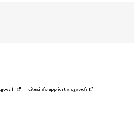
.gouv.fr
cites.info.application.gouv.fr