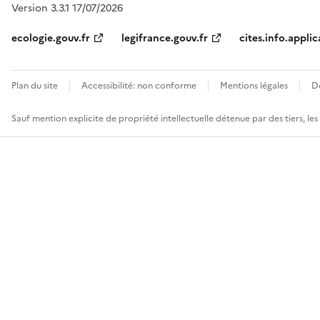
Version 3.3.1 17/07/2026
ecologie.gouv.fr
legifrance.gouv.fr
cites.info.applic
Plan du site
Accessibilité: non conforme
Mentions légales
D
Sauf mention explicite de propriété intellectuelle détenue par des tiers, le