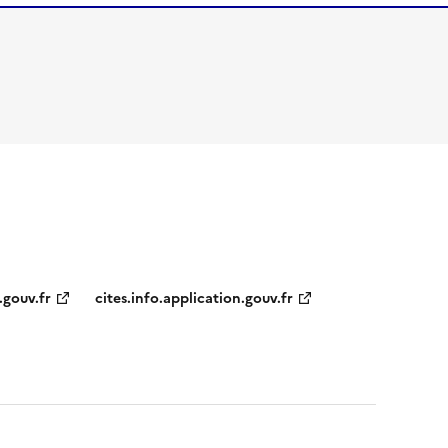
.gouv.fr
cites.info.application.gouv.fr