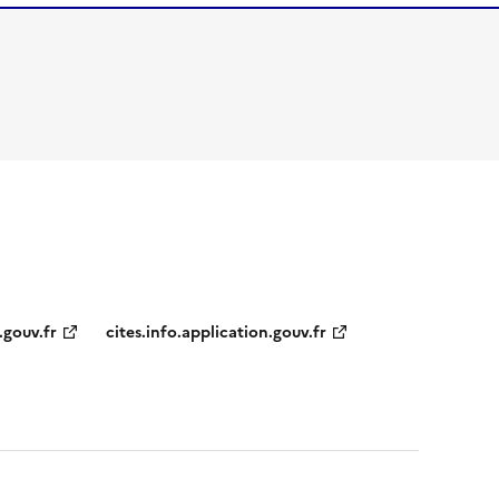
.gouv.fr
cites.info.application.gouv.fr