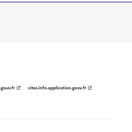
.gouv.fr
cites.info.application.gouv.fr