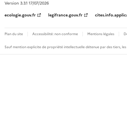
Version 3.3.1 17/07/2026
ecologie.gouv.fr
legifrance.gouv.fr
cites.info.applic
Plan du site
Accessibilité: non conforme
Mentions légales
D
Sauf mention explicite de propriété intellectuelle détenue par des tiers, le