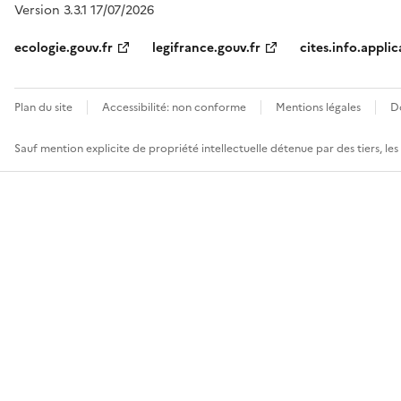
Version 3.3.1 17/07/2026
ecologie.gouv.fr
legifrance.gouv.fr
cites.info.applic
Plan du site
Accessibilité: non conforme
Mentions légales
D
Sauf mention explicite de propriété intellectuelle détenue par des tiers, le