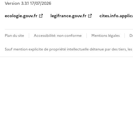
Version 3.3.1 17/07/2026
ecologie.gouv.fr
legifrance.gouv.fr
cites.info.applic
Plan du site
Accessibilité: non conforme
Mentions légales
D
Sauf mention explicite de propriété intellectuelle détenue par des tiers, le