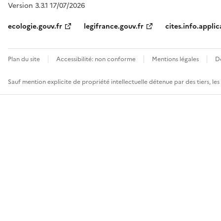
Version 3.3.1 17/07/2026
ecologie.gouv.fr
legifrance.gouv.fr
cites.info.applic
Plan du site
Accessibilité: non conforme
Mentions légales
D
Sauf mention explicite de propriété intellectuelle détenue par des tiers, le