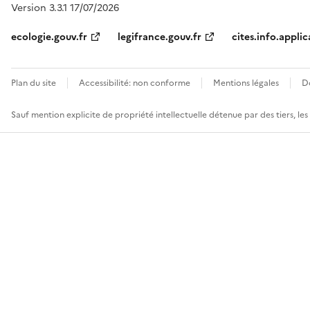
Version 3.3.1 17/07/2026
ecologie.gouv.fr
legifrance.gouv.fr
cites.info.applic
Plan du site
Accessibilité: non conforme
Mentions légales
D
Sauf mention explicite de propriété intellectuelle détenue par des tiers, le