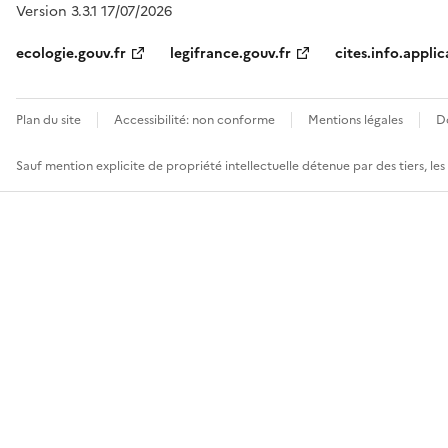
Version 3.3.1 17/07/2026
ecologie.gouv.fr
legifrance.gouv.fr
cites.info.applic
Plan du site
Accessibilité: non conforme
Mentions légales
D
Sauf mention explicite de propriété intellectuelle détenue par des tiers, le