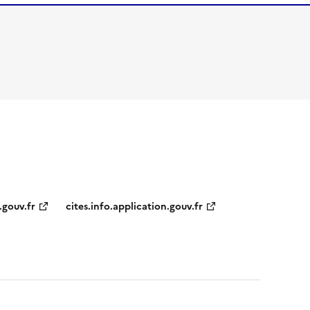
.gouv.fr
cites.info.application.gouv.fr