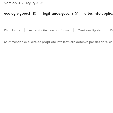
Version 3.3.1 17/07/2026
ecologie.gouv.fr
legifrance.gouv.fr
cites.info.applic
Plan du site
Accessibilité: non conforme
Mentions légales
D
Sauf mention explicite de propriété intellectuelle détenue par des tiers, le