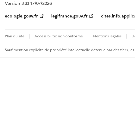
Version 3.3.1 17/07/2026
ecologie.gouv.fr
legifrance.gouv.fr
cites.info.applic
Plan du site
Accessibilité: non conforme
Mentions légales
D
Sauf mention explicite de propriété intellectuelle détenue par des tiers, le