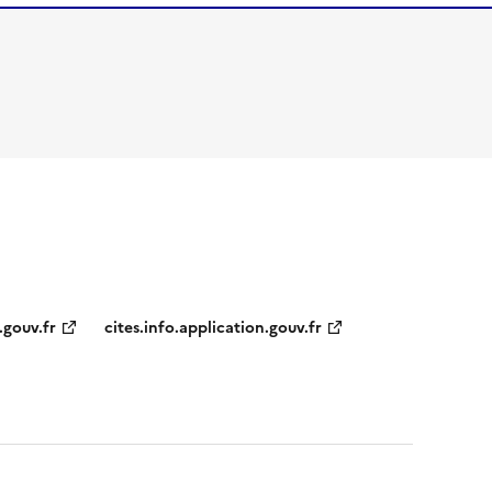
.gouv.fr
cites.info.application.gouv.fr