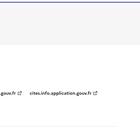
.gouv.fr
cites.info.application.gouv.fr