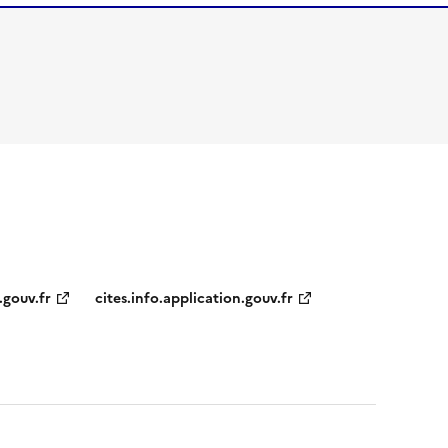
.gouv.fr
cites.info.application.gouv.fr