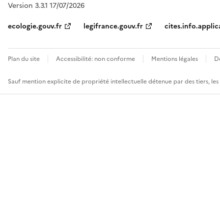
Version 3.3.1 17/07/2026
ecologie.gouv.fr
legifrance.gouv.fr
cites.info.applic
Plan du site
Accessibilité: non conforme
Mentions légales
D
Sauf mention explicite de propriété intellectuelle détenue par des tiers, le