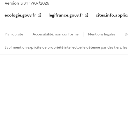
Version 3.3.1 17/07/2026
ecologie.gouv.fr
legifrance.gouv.fr
cites.info.applic
Plan du site
Accessibilité: non conforme
Mentions légales
D
Sauf mention explicite de propriété intellectuelle détenue par des tiers, le