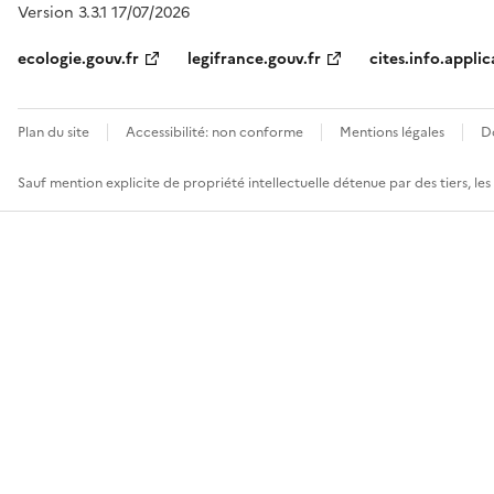
Version 3.3.1 17/07/2026
ecologie.gouv.fr
legifrance.gouv.fr
cites.info.applic
Plan du site
Accessibilité: non conforme
Mentions légales
D
Sauf mention explicite de propriété intellectuelle détenue par des tiers, le