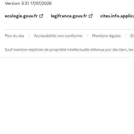
Version 3.3.1 17/07/2026
ecologie.gouv.fr
legifrance.gouv.fr
cites.info.applic
Plan du site
Accessibilité: non conforme
Mentions légales
D
Sauf mention explicite de propriété intellectuelle détenue par des tiers, le