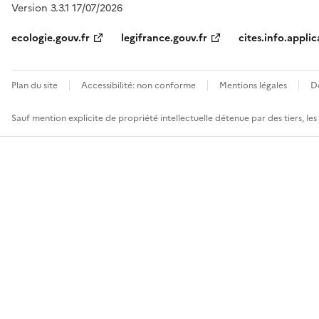
Version 3.3.1 17/07/2026
ecologie.gouv.fr
legifrance.gouv.fr
cites.info.applic
Plan du site
Accessibilité: non conforme
Mentions légales
D
Sauf mention explicite de propriété intellectuelle détenue par des tiers, le