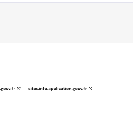
.gouv.fr
cites.info.application.gouv.fr