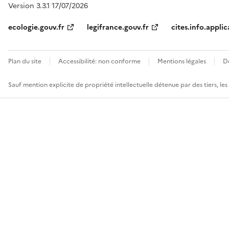
Version 3.3.1 17/07/2026
ecologie.gouv.fr
legifrance.gouv.fr
cites.info.applic
Plan du site
Accessibilité: non conforme
Mentions légales
D
Sauf mention explicite de propriété intellectuelle détenue par des tiers, le