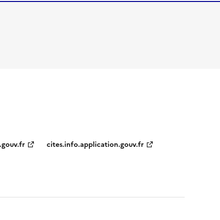
.gouv.fr
cites.info.application.gouv.fr