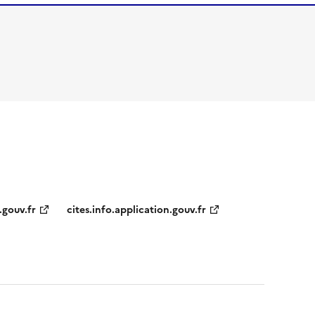
.gouv.fr
cites.info.application.gouv.fr