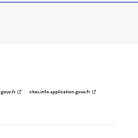
.gouv.fr
cites.info.application.gouv.fr