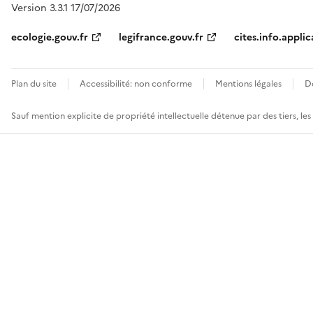
Version 3.3.1 17/07/2026
ecologie.gouv.fr
legifrance.gouv.fr
cites.info.applic
Plan du site
Accessibilité: non conforme
Mentions légales
D
Sauf mention explicite de propriété intellectuelle détenue par des tiers, le