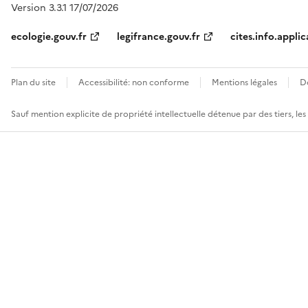
Version 3.3.1 17/07/2026
ecologie.gouv.fr
legifrance.gouv.fr
cites.info.applic
Plan du site
Accessibilité: non conforme
Mentions légales
D
Sauf mention explicite de propriété intellectuelle détenue par des tiers, le