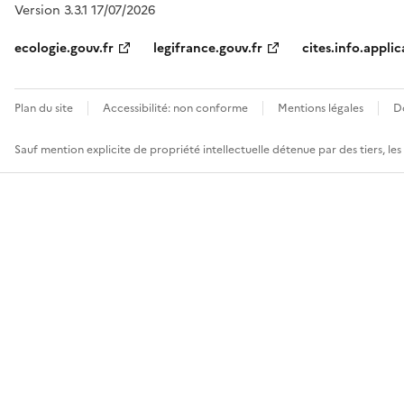
Version 3.3.1 17/07/2026
ecologie.gouv.fr
legifrance.gouv.fr
cites.info.applic
Plan du site
Accessibilité: non conforme
Mentions légales
D
Sauf mention explicite de propriété intellectuelle détenue par des tiers, le