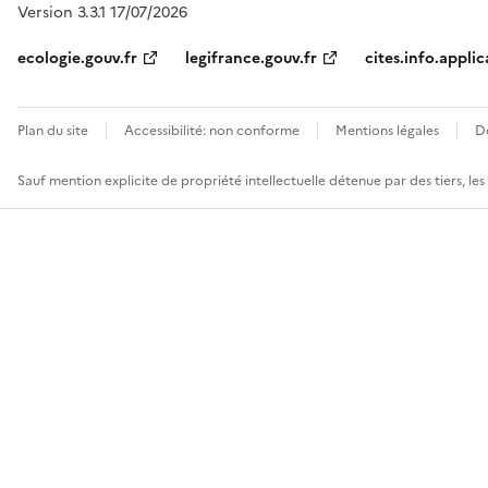
Version 3.3.1 17/07/2026
ecologie.gouv.fr
legifrance.gouv.fr
cites.info.applic
Plan du site
Accessibilité: non conforme
Mentions légales
D
Sauf mention explicite de propriété intellectuelle détenue par des tiers, le