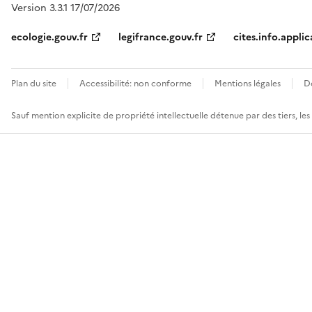
Version 3.3.1 17/07/2026
ecologie.gouv.fr
legifrance.gouv.fr
cites.info.applic
Plan du site
Accessibilité: non conforme
Mentions légales
D
Sauf mention explicite de propriété intellectuelle détenue par des tiers, le