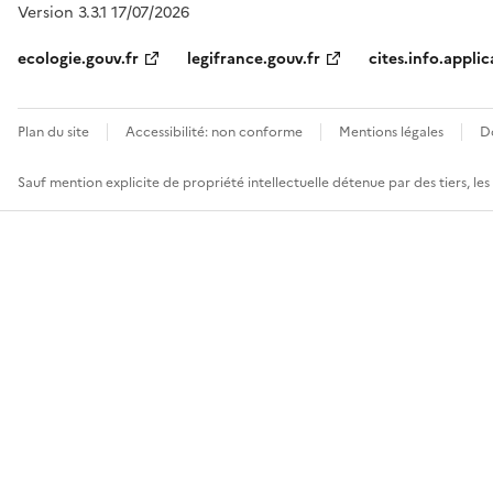
Version 3.3.1 17/07/2026
ecologie.gouv.fr
legifrance.gouv.fr
cites.info.applic
Plan du site
Accessibilité: non conforme
Mentions légales
D
Sauf mention explicite de propriété intellectuelle détenue par des tiers, le