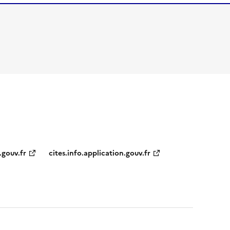
.gouv.fr
cites.info.application.gouv.fr