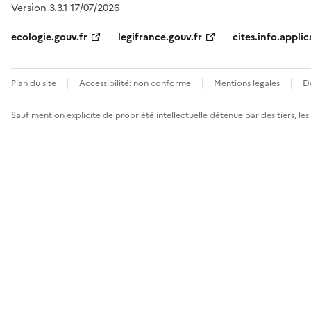
Version 3.3.1 17/07/2026
ecologie.gouv.fr
legifrance.gouv.fr
cites.info.applic
Plan du site
Accessibilité: non conforme
Mentions légales
D
Sauf mention explicite de propriété intellectuelle détenue par des tiers, le