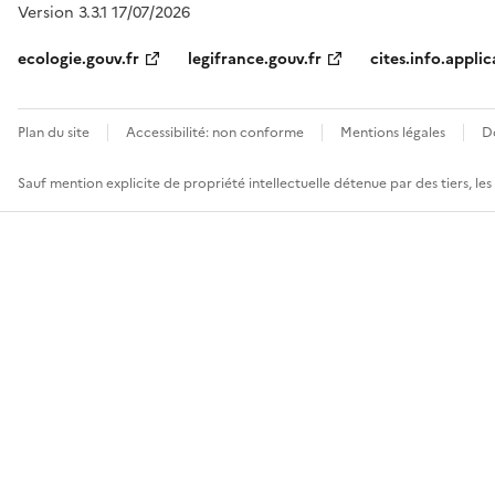
Version 3.3.1 17/07/2026
ecologie.gouv.fr
legifrance.gouv.fr
cites.info.applic
Plan du site
Accessibilité: non conforme
Mentions légales
D
Sauf mention explicite de propriété intellectuelle détenue par des tiers, le