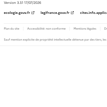
Version 3.3.1 17/07/2026
ecologie.gouv.fr
legifrance.gouv.fr
cites.info.applic
Plan du site
Accessibilité: non conforme
Mentions légales
D
Sauf mention explicite de propriété intellectuelle détenue par des tiers, le