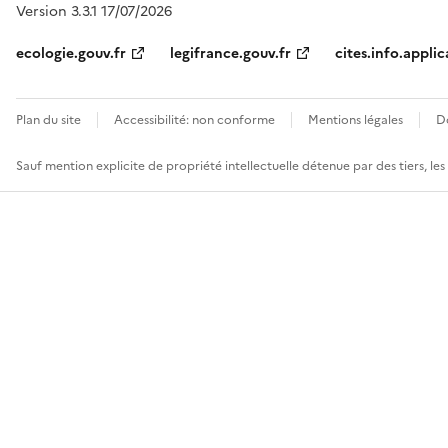
Version 3.3.1 17/07/2026
ecologie.gouv.fr
legifrance.gouv.fr
cites.info.applic
Plan du site
Accessibilité: non conforme
Mentions légales
D
Sauf mention explicite de propriété intellectuelle détenue par des tiers, le